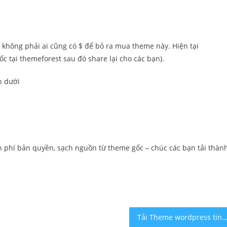
 không phải ai cũng có $ để bỏ ra mua theme này. Hiện tại
c tại themeforest sau đó share lại cho các bạn).
n dưới
n phí bản quyền, sạch nguồn từ theme gốc – chúc các bạn tải thàn
Tải Theme wordpress tin tức đẹp fr