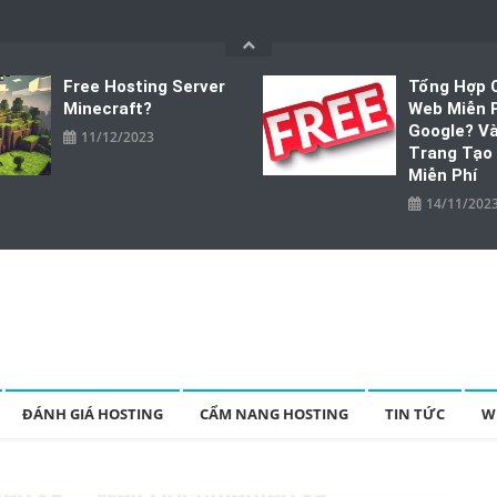
Free Hosting Server
Tổng Hợp 
Minecraft?
Web Miễn 
Google? V
11/12/2023
Trang Tạo
Miễn Phí
14/11/202
theme Wordpress
sting. Thảo luận xoay quanh hosting MIỄN PHÍ, hosting TRẢ PHÍ
ĐÁNH GIÁ HOSTING
CẨM NANG HOSTING
TIN TỨC
W