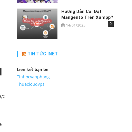
Hướng Dẫn Cài Đặt
Mangento Trên Xampp?
0
14/01/2025
TIN TỨC INET
Liên kết bạn bè
Tinhocvanphong
Thuecloudvps
rực
e