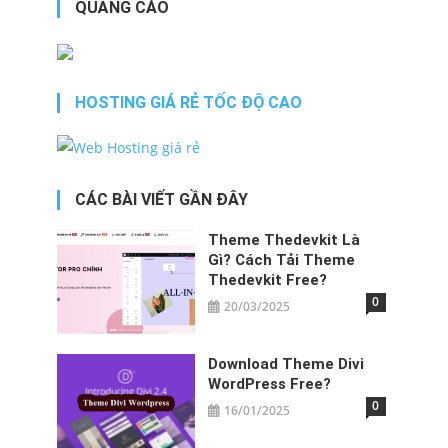
QUẢNG CÁO
HOSTING GIÁ RẺ TỐC ĐỘ CAO
CÁC BÀI VIẾT GẦN ĐÂY
Theme Thedevkit​ Là
Gì? Cách Tải Theme
Thedevkit​ Free?
0
20/03/2025
Download Theme Divi
WordPress​ Free?
0
16/01/2025