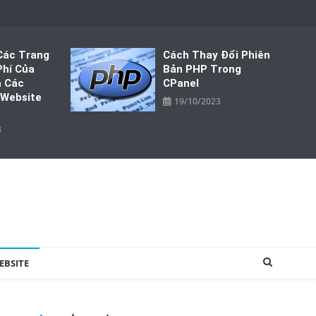
Các Trang
Cách Thay Đổi Phiên
Phí Của
Bản PHP Trong
à Các
CPanel
 Website
19/10/2023
3
EBSITE