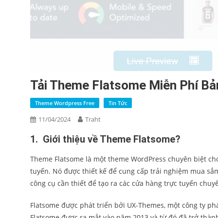
Tải Theme Flatsome Miễn Phí B
Theme Wordpress Free
Tin Tức
11/04/2024
Traht
1. Giới thiệu về Theme Flatsome?
Theme Flatsome là một theme WordPress chuyên biệt cho 
tuyến. Nó được thiết kế để cung cấp trải nghiệm mua sắm
công cụ cần thiết để tạo ra các cửa hàng trực tuyến chu
Flatsome được phát triển bởi UX-Themes, một công ty ph
Flatsome được ra mắt vào năm 2013 và từ đó đã trở thà