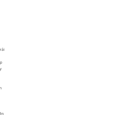
rải
ép
y
n
yên