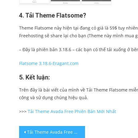
4. Tải
Theme Flatsome?
Theme Flatsome này hiện tại đang có giá là 59$ tuy nhiên
Freehosting sẽ share lại cho bạn (Theme này mình mua gố
– Đây là phiên bản 3.18.6 – các bạn có thể tải xuống ở bê
Flatsome 3.18.6-Eragant.com
5. Kết luận:
Trên đây là bài viết của mình về Tải Theme Flatsome miễ
công và sử dụng chúng hiệu quả.
>>>
Tải Theme Avada Free Phiên Bản Mới Nhất
Post
Tải Theme Avada Free phiên bản mới nhất