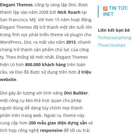
Elegant Themes
, công ty sáng lập Divi, được
TIN TỨC
thành lập vào năm 2008 bởi
Nick Roach
tại
INET
San Francisco, Mỹ. Với hơn 15 năm hoạt động,
Elegant Themes đã trở thành một tên tuổi lớn
Liên kết bạn bè
trong lĩnh vực phát triển theme và plugin cho
Tinhocvanphong
WordPress. Divi, ra mắt vào năm
2013
, nhanh
Thuecloudvps
chóng trở thành sản phẩm chủ lực của công
ty. Theo thống kê mới nhất, Elegant Themes
hiện có hơn
800.000 khách hàng
trên toàn
cầu, và Divi đã được sử dụng trên hơn
2 triệu
website
.
Divi gây ấn tượng với tính năng
Divi Builder
,
một công cụ kéo-thả trực quan cho phép
người dùng dễ dàng tùy chỉnh mọi thành
phần trên trang web. Ngoài ra, theme này
cung cấp hơn
200 mẫu giao diện dựng sẵn
và
tích hợp công nghệ
responsive
để tối ưu trải