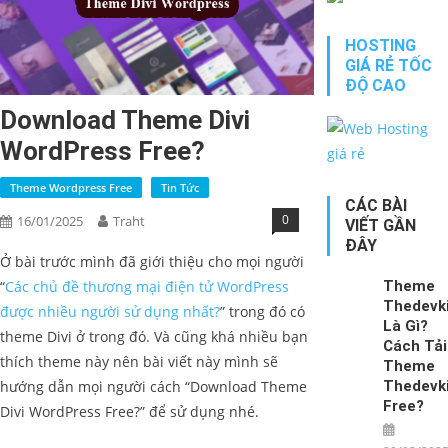
HOSTING
GIÁ RẺ TỐC
ĐỘ CAO
Download Theme Divi
WordPress​ Free?
Theme Wordpress Free
Tin Tức
CÁC BÀI
0
16/01/2025
Traht
VIẾT GẦN
ĐÂY
Ở bài trước mình đã giới thiệu cho mọi người
Theme
“
Các chủ đề thương mại điện tử WordPress
Thedevki
được nhiều người sử dụng nhất?
” trong đó có
Là Gì?
theme Divi ở trong đó. Và cũng khá nhiều bạn
Cách Tải
thích theme này nên bài viết này mình sẽ
Theme
Thedevki
hướng dẫn mọi người cách “Download Theme
Free?
Divi WordPress​ Free?” để sử dụng nhé.