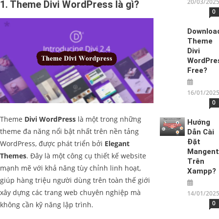
20/03/202
1. Theme Divi WordPress​ là gì?
0
Downloa
Theme
Divi
WordPres
Free?
16/01/202
0
Theme
Divi WordPress
là một trong những
Hướng
theme đa năng nổi bật nhất trên nền tảng
Dẫn Cài
Đặt
WordPress, được phát triển bởi
Elegant
Mangent
Themes
. Đây là một công cụ thiết kế website
Trên
mạnh mẽ với khả năng tùy chỉnh linh hoạt,
Xampp?
giúp hàng triệu người dùng trên toàn thế giới
xây dựng các trang web chuyên nghiệp mà
14/01/202
0
không cần kỹ năng lập trình.