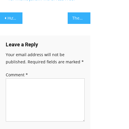
Post
Hướng dẫn cài đặt Mangento trên Xampp?
Theme Thedevkit​ là gì? Cách Tải Theme Thedevkit​ Free?
navigation
Leave a Reply
Your email address will not be
published.
Required fields are marked
*
Comment
*