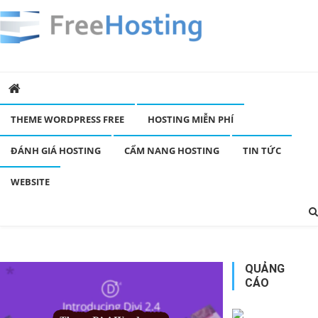
Freehosting.vn -Share
Chuyên trang share theme wordpress free và đánh giá hosting.
Thảo luận xoay quanh hosting MIỄN PHÍ, hosting TRẢ PHÍ
theme Wordpress
THEME WORDPRESS FREE
HOSTING MIỄN PHÍ
ĐÁNH GIÁ HOSTING
CẨM NANG HOSTING
TIN TỨC
WEBSITE
QUẢNG
CÁO