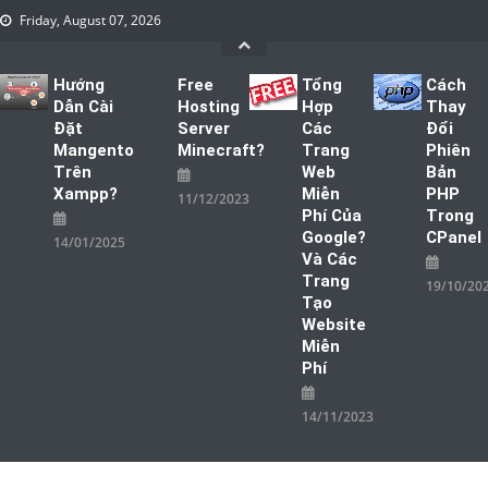
Skip
Friday, August 07, 2026
to
content
Hướng
Free
Tổng
Cách
Dẫn Cài
Hosting
Hợp
Thay
Đặt
Server
Các
Đổi
Mangento
Minecraft?
Trang
Phiên
Trên
Web
Bản
Xampp?
Miễn
PHP
11/12/2023
Phí Của
Trong
Google?
CPanel
14/01/2025
Và Các
Trang
19/10/20
Tạo
Website
Miễn
Phí
14/11/2023