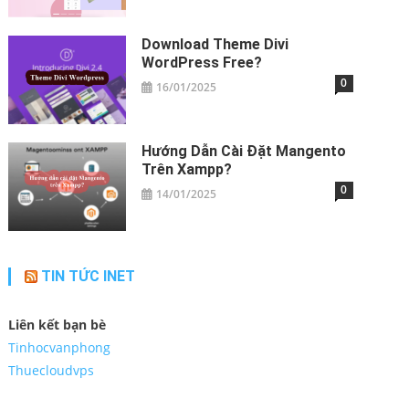
Download Theme Divi
WordPress​ Free?
0
16/01/2025
Hướng Dẫn Cài Đặt Mangento
Trên Xampp?
0
14/01/2025
TIN TỨC INET
Liên kết bạn bè
Tinhocvanphong
Thuecloudvps