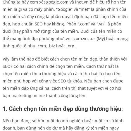
Chúng ta hãy xem xét google.com và inet.vn để hiễu rõ hơn tên
miền là gì và có mấy phần. “Google” và “inet” là phần chính của
tên miền và đây cũng là phần quyết định bạn đã chọn tên miền
đẹp, hợp chuẩn SEO hay không. Phần “.com” và “.vn” là phần
đuôi (hay phần mở rộng) của tên miền. Đuôi của tên miền có
thể mang tính địa phương như .vn, .com.vn, .us (Mỹ) hoặc mang
tính quốc tế như .com, .biz hoặc .org…
Vậy làm thế nào để biết cách chọn tên miền đẹp, thân thiện với
SEO? Có hai cách chính để chọn tên miền. Cách thứ nhất là
chọn tên miền theo thương hiệu và cách thư hai là chọn tên
miền phù hợp với công việc SEO từ khóa. Nếu bạn chọn được
tên miền đáp ứng cả hai cách trên thì thật tuyệt vời vì cơ hội
bạn marketing online thành công tăng lên.
1. Cách chọn tên miền đẹp dùng thương hiệu:
Nếu bạn đang sở hữu một doanh nghiệp hoặc một cơ sở kinh
doanh, bạn đừng nên do dự mà hãy đăng ký tên miền ngay