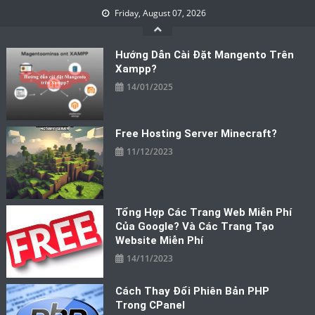
Skip
Friday, August 07, 2026
to
content
Hướng Dẫn Cài Đặt Mangento Trên
Xampp?
14/01/2025
Free Hosting Server Minecraft?
11/12/2023
Tổng Hợp Các Trang Web Miễn Phí
Của Google? Và Các Trang Tạo
Website Miễn Phí
14/11/2023
Cách Thay Đổi Phiên Bản PHP
Trong CPanel