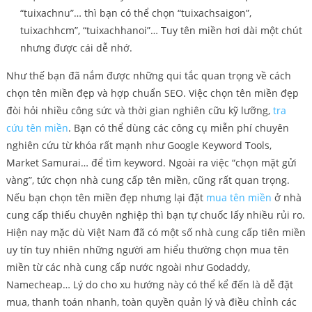
“tuixachnu”… thì bạn có thể chọn “tuixachsaigon”,
tuixachhcm”, “tuixachhanoi”… Tuy tên miền hơi dài một chút
nhưng được cái dễ nhớ.
Như thế bạn đã nắm được những qui tắc quan trọng về cách
chọn tên miền đẹp và hợp chuẩn SEO. Việc chọn tên miền đẹp
đòi hỏi nhiều công sức và thời gian nghiên cữu kỹ lưỡng,
tra
cứu tên miền
. Bạn có thể dùng các công cụ miễn phí chuyên
nghiên cứu từ khóa rất mạnh như Google Keyword Tools,
Market Samurai… để tìm keyword. Ngoài ra việc “chọn mặt gửi
vàng”, tức chọn nhà cung cấp tên miền, cũng rất quan trọng.
Nếu bạn chọn tên miền đẹp nhưng lại đặt
mua tên miền
ở nhà
cung cấp thiếu chuyên nghiệp thì bạn tự chuốc lấy nhiều rủi ro.
Hiện nay mặc dù Việt Nam đã có một số nhà cung cấp tiên miền
uy tín tuy nhiên những người am hiểu thường chọn mua tên
miền từ các nhà cung cấp nước ngoài như Godaddy,
Namecheap… Lý do cho xu hướng này có thể kể đến là dễ đặt
mua, thanh toán nhanh, toàn quyền quản lý và điều chỉnh các