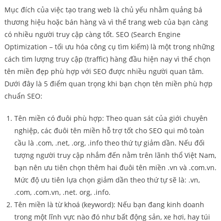
Mục đích của việc tạo trang web là chủ yếu nhằm quảng bá
thương hiệu hoặc bán hàng và vì thế trang web của bạn càng
có nhiều người truy cập càng tốt. SEO (Search Engine
Optimization – tối ưu hóa công cụ tìm kiếm) là một trong những
cách tìm lượng truy cập (traffic) hàng đầu hiện nay vì thế chọn
tên miền đẹp phù hợp với SEO được nhiều người quan tâm.
Dưới đây là 5 điểm quan trọng khi bạn chọn tên miền phù hợp
chuẩn SEO:
Tên miền có đuôi phù hợp: Theo quan sát của giới chuyên
nghiệp, các đuôi tên miền hỗ trợ tốt cho SEO qui mô toàn
cầu là .com, .net, .org, .info theo thứ tự giảm dần. Nếu đối
tượng người truy cập nhắm đến nằm trên lãnh thổ Việt Nam,
bạn nên ưu tiên chọn thêm hai đuôi tên miền .vn và .com.vn.
Mức độ ưu tiên lựa chọn giảm dần theo thứ tự sẽ là: .vn,
.com, .com.vn, .net. org, .info.
Tên miền là từ khoá (keyword): Nếu bạn đang kinh doanh
trong một lĩnh vực nào đó như bất động sản, xe hơi, hay túi