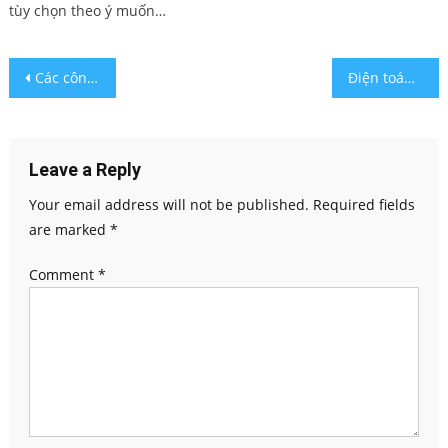
tùy chọn theo ý muốn…
Post
Các công cụ online marketing đạt hiệu quả
Điện toán đám mây hiện đại cho doanh nghiệp
navigation
Leave a Reply
Your email address will not be published.
Required fields
are marked
*
Comment
*