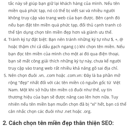
tắc này sẽ giúp bạn giữ lại khách hàng của mình. Nếu tên
miền quá phức tạp, nó có thể bị viết sai và nhiều người
không truy cập vào trang web của bạn được. Bên cạnh đó
nếu bạn đặt tên miền quá phức tạp, đối thủ cạnh tranh có
thể tận dụng chọn tên miền đẹp hơn và giành ưu thế.
Tránh ký tự đặt biệt: Bạn nên tránh những ký tự như $, +, @
hoặc thậm chí cả dấu gạch ngang (-) khi chọn tên miền. Nếu
bạn đọc tên miền của mình cho một ai đó qua điện thoại,
bạn sẽ mất công giải thích những ký tự này, chưa kể người
truy cập vào trang web rất nhiều khả năng gõ sai địa chỉ.
Nên chọn đuôi .vn, .com hoặc .com.vn: Đây là ba phần mở
rộng “đẹp” nhất đối với các tên miền có nguồn gốc từ Việt
Nam. Một khi sở hữu tên miền có đuôi như thế, uy tín
thương hiệu của bạn sẽ được nâng cao lên hơn nữa. Tuy
nhiên nếu tên miền bạn muốn chọn đã bị “xí” hết, bạn có thể
cân nhắc chọn các đuôi như .net hoặc .org.
2. Cách chọn tên miền đẹp thân thiện SEO: