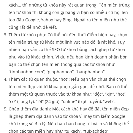
xách… thì những từ khóa này rất quan trọng. Tên miền trùng
tên từ khóa thì không còn gì bằng vì bạn có nhiều cơ hội lên
top đầu Google, Yahoo hay Bing. Ngoài ra tên miền như thế
cũng rất dễ nhớ, dễ viết.
Thêm từ khóa phụ: Có thể nói đến thời điểm hiện nay, chọn
tên miền trùng từ khóa một lĩnh vực nào đó là rất khó. Tuy
nhiên bạn vẫn có thể SEO từ khóa bằng cách ghép từ khóa
phụ vào từ khóa chính. Ví dụ nếu bạn kinh doanh phân bón,
bạn có thể chọn tên miền thông qua các từ khóa như
“tinphanbon.com”, “giaphanbon”, “banphanbon”…
Thêm các từ quen thuộc, “hot”: Nếu bạn vẫn chưa thể chọn
tên miền đẹp với từ khóa phụ ngắn gọn, dễ nhớ. Bạn có thể
thêm một từ quen thuộc vào từ khóa như: “độc”, “xịn”, “hot”,
“co” (công ty), “24” (24 giờ), “online” (trực tuyến), “web”…
Ghép thêm địa danh: Một cách khá hay để đặt tên miền đẹp
là ghép thêm địa danh vào từ khóa vì máy tìm kiếm Google
chú trọng về địa lý. Nếu bạn bán hàng túi xách và không thể
chọn các tên miền hay như “tuixach”, “tuixachdep”,